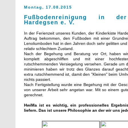
Montag, 17.08.2015
Fußbodenreinigung in der
Hardegsen e. V.
In der Ferienzeit unseres Kunden, der Kinderkiste Hard
Auftrag bekommen, den Fußboden mit einer Grundrei
Lenoliumboden hat in den Jahren doch sehr gelitten und w
relativ schlechtem Zustand.
Nach der Begehung und Beratung vor Ort, haben w
komplett abgeschliffen und mit einer hochfest
rutschhemmenden Versiegelung versehen. Gerade um die
minimieren haben wir trotz des Glanzes darauf geacht
extra rutschhemmend ist, damit den "Kleinen" beim Um
nichts passiert.
Nach Fertigstellung wurde eine Begehung mit der Gesch
von unserer Arbeit sehr angetan war. Mit so einem gut
gerechnet.
HwiMa ist es wichtig, ein professionelles Ergebn
liefern. Das ist unsere Philosophie an der wir uns j