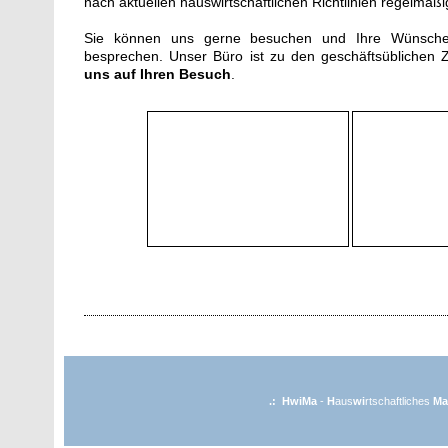
nach aktuellen hauswirtschaftlichen Richtlinien regelmäß
Sie können uns gerne besuchen und Ihre Wünsche 
besprechen. Unser Büro ist zu den geschäftsüblichen Z
uns auf Ihren Besuch
.
.:
HwiMa
-
H
aus
wi
rtschaftliches
Ma