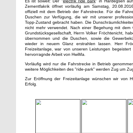
Es ist soweit: Der "
electrik ride park
" in Hardegsen au
Zementfakrik öffnet vorläufig am Samstag, 20.08.201
offiziell mit dem Betrieb der Fahrstrecke. Für die Fahr
Duschen zur Verfügung, die wir mit unserer professio
Topp-Zustand gebracht haben. Die Dunschräumlichkeite
nicht mehr verwendet. Nach einer Begehung mit dem 
Grundstücksgesellschaft, Herrn Volker Fröchtenicht, ha
übernommen und die Duschen, sowie die Gewerbekü
wieder in neuem Glanz erstrahlen lassen. Herr Fröc
Freizeitanlage, war von unseren Leistungen begeistert 
hervorragnde Arbeit von HwiMa.
Vorläufig wird nur die Fahrstrecke in Betrieb genomme
weitere Möglichkeiten des "ride-park" werden Zug um Zu
Zur Eröffnung der Freizeitanlage wünschen wir von H
Erfolg.