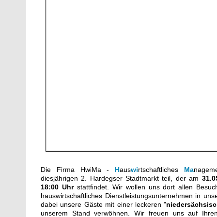
Die Firma HwiMa -
H
aus
wi
rtschaftliches
Ma
nageme
diesjährigen 2. Hardegser Stadtmarkt teil, der am
31.0
18:00 Uhr
stattfindet. Wir wollen uns dort allen Besuc
hauswirtschaftliches Dienstleistungsunternehmen in uns
dabei unsere Gäste mit einer leckeren "
niedersächsis
unserem Stand verwöhnen. Wir freuen uns auf Ihre